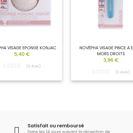
HA VISAGE EPONGE KONJAC
NOVÉPHA VISAGE PINCE A E
5,40 €
MORS DROITS
3,96 €
(
0
Avis
)
(
0
Avis
)
Satisfait ou remboursé
Dans les 14 jours suivant la réception de