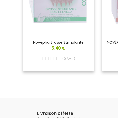
TETE
Novépha Brosse Stimulante
NOVÉP
5,40 €
(
0
Avis
)
Livraison offerte