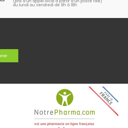
(prix d’un appel local à partir d’un poste fixe)
du lundi au vendredi de 9h à 18h
nner