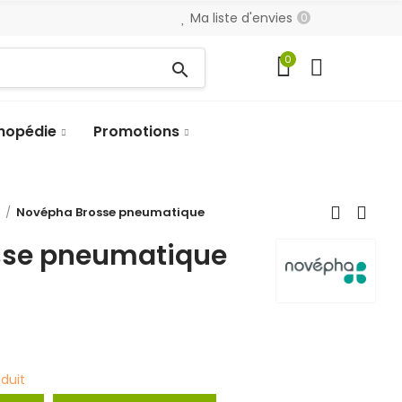
Ma liste d'envies
0
0
search
hopédie
Promotions
s
Novépha Brosse pneumatique
sse pneumatique
oduit