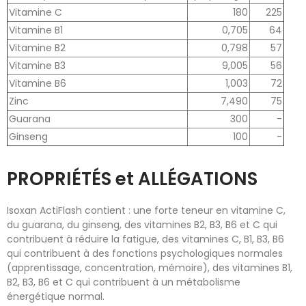
Vitamine C
180
225
Vitamine B1
0,705
64
Vitamine B2
0,798
57
Vitamine B3
9,005
56
Vitamine B6
1,003
72
Zinc
7,490
75
Guarana
300
-
Ginseng
100
-
PROPRIÉTÉS et ALLÉGATIONS
Isoxan ActiFlash contient : une forte teneur en vitamine C,
du guarana, du ginseng, des vitamines B2, B3, B6 et C qui
contribuent à réduire la fatigue, des vitamines C, B1, B3, B6
qui contribuent à des fonctions psychologiques normales
(apprentissage, concentration, mémoire), des vitamines B1,
B2, B3, B6 et C qui contribuent à un métabolisme
énergétique normal.