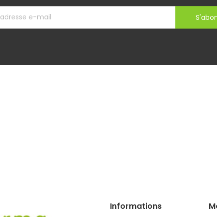
S'abo
Informations
M