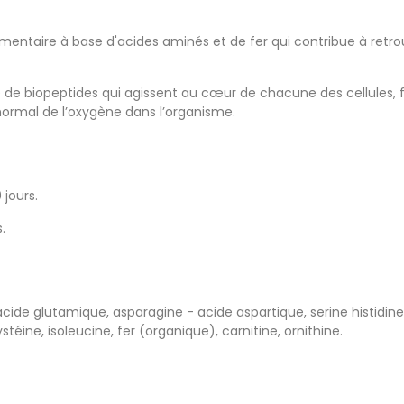
ntaire à base d'acides aminés et de fer qui contribue à retrou
de biopeptides qui agissent au cœur de chacune des cellules, fe
ormal de l’oxygène dans l’organisme.
 jours.
.
acide glutamique, asparagine - acide aspartique, serine histidine,
ine, isoleucine, fer (organique), carnitine, ornithine.