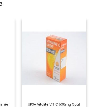
e
rimés
UPSA Vitalité VIT C 500mg Goût
A