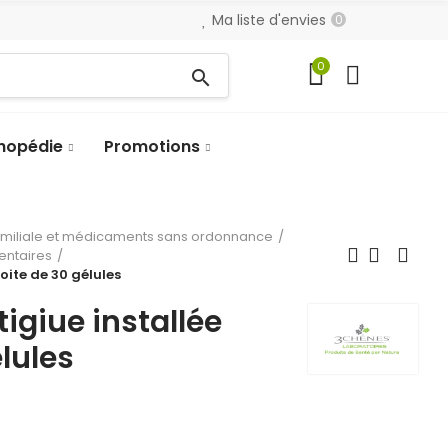
Ma liste d'envies
0
0
search
hopédie
Promotions
amiliale et médicaments sans ordonnance
entaires
oite de 30 gélules
igiue installée
lules