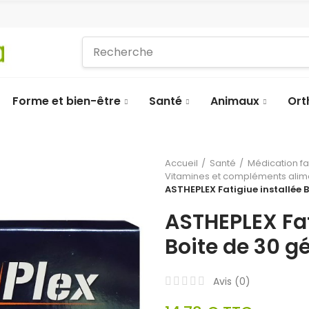
Forme et bien-être
Santé
Animaux
Ort
Accueil
Santé
Médication f
Vitamines et compléments alim
ASTHEPLEX Fatigiue installée B
ASTHEPLEX Fat
Boite de 30 gé
Avis (
0
)