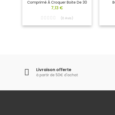
Comprimé À Croquer Boite De 30
B
7,13 €
(
0
Avis
)
Livraison offerte
à partir de 50€ d'achat