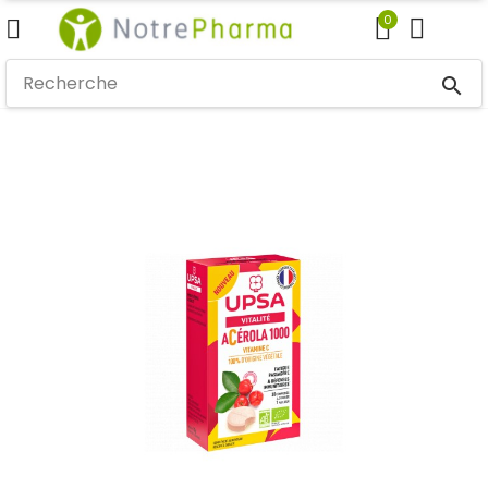
0
search