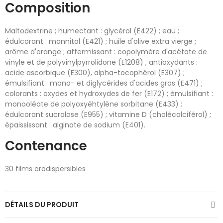
Composition
Maltodextrine ; humectant : glycérol (E422) ; eau ;
édulcorant : mannitol (E421) ; huile d'olive extra vierge ;
arôme d'orange ; affermissant : copolymère d'acétate de
vinyle et de polyvinylpyrrolidone (E1208) ; antioxydants :
acide ascorbique (E300), alpha-tocophérol (E307) ;
émulsifiant : mono- et diglycérides d'acides gras (E471) ;
colorants : oxydes et hydroxydes de fer (E172) ; émulsifiant :
monooléate de polyoxyéhtylène sorbitane (E433) ;
édulcorant sucralose (E955) ; vitamine D (cholécalciférol) ;
épaississant : alginate de sodium (E401).
Contenance
30 films orodispersibles
DÉTAILS DU PRODUIT