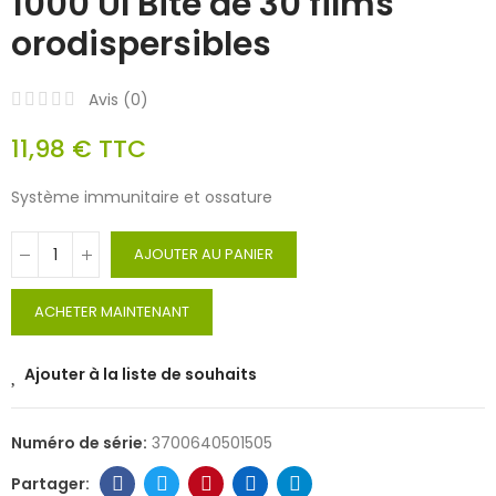
1000 UI Bite de 30 films
orodispersibles
Avis (
0
)
11,98 €
TTC
Système immunitaire et ossature
AJOUTER AU PANIER
ACHETER MAINTENANT
Ajouter à la liste de souhaits
Numéro de série:
3700640501505