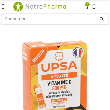
0
search