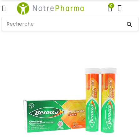
0
search