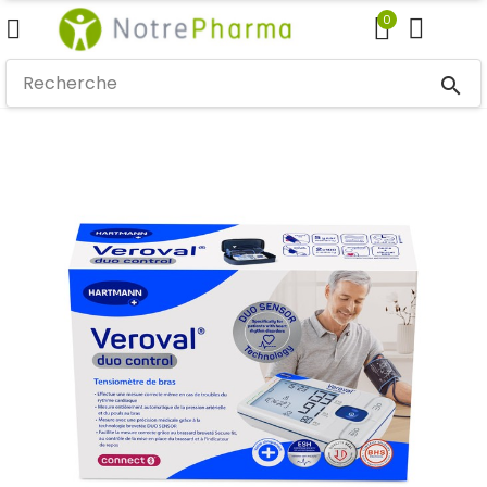
0
search