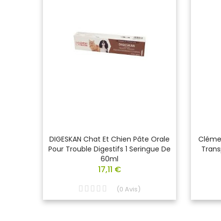
DIGESKAN Chat Et Chien Pâte Orale
Cléme
Pour Trouble Digestifs 1 Seringue De
Trans
60ml
17,11 €
(
0
Avis
)