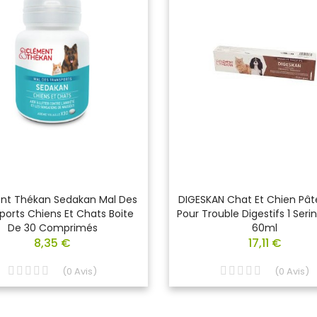
nt Thékan Sedakan Mal Des
DIGESKAN Chat Et Chien Pât
ports Chiens Et Chats Boite
Pour Trouble Digestifs 1 Ser
De 30 Comprimés
60ml
8,35 €
17,11 €
(
0
Avis
)
(
0
Avis
)