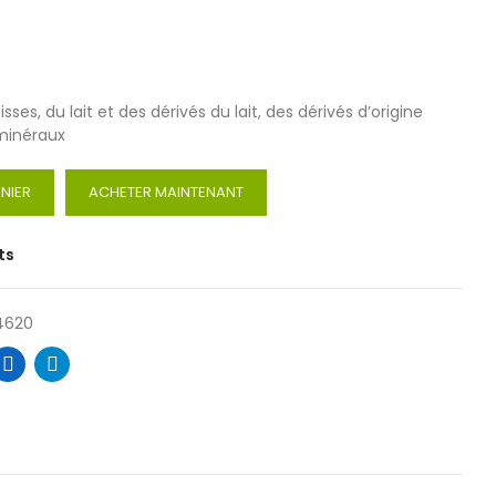
sses, du lait et des dérivés du lait, des dérivés d’origine
 minéraux
NIER
ACHETER MAINTENANT
ts
4620