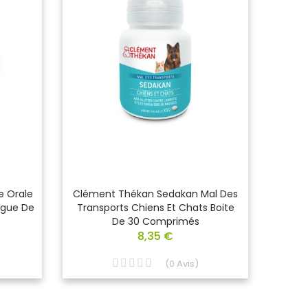
e Orale
Clément Thékan Sedakan Mal Des
DIGES
ingue De
Transports Chiens Et Chats Boite
Pour T
De 30 Comprimés
8,35 €
(
0
Avis
)