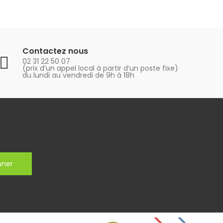
Contactez nous
02 31 22 50 07
(prix d’un appel local à partir d’un poste fixe)
du lundi au vendredi de 9h à 18h
nner