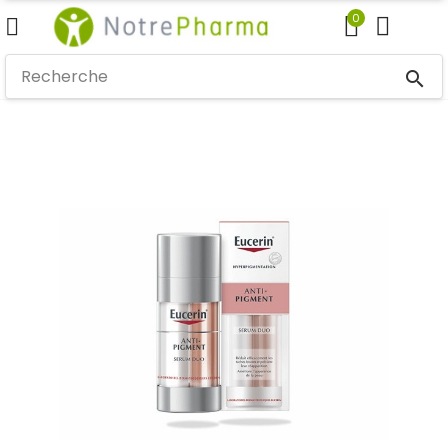
0
search