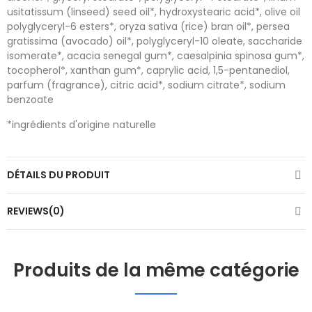
usitatissum (linseed) seed oil*, hydroxystearic acid*, olive oil
polyglyceryl-6 esters*, oryza sativa (rice) bran oil*, persea
gratissima (avocado) oil*, polyglyceryl-10 oleate, saccharide
isomerate*, acacia senegal gum*, caesalpinia spinosa gum*,
tocopherol*, xanthan gum*, caprylic acid, 1,5-pentanediol,
parfum (fragrance), citric acid*, sodium citrate*, sodium
benzoate
*ingrédients d'origine naturelle
DÉTAILS DU PRODUIT
REVIEWS(0)
Produits de la même catégorie