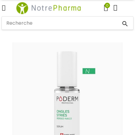
0
search