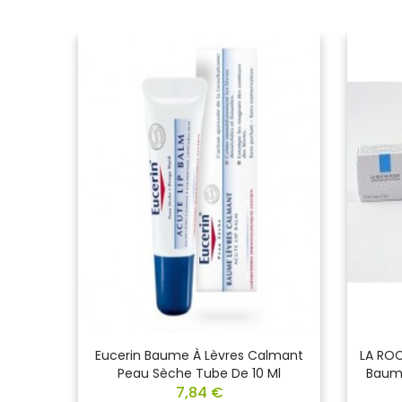
 Mains
Eucerin Baume À Lèvres Calmant
LA ROC
Peau Sèche Tube De 10 Ml
Baume
7,84 €