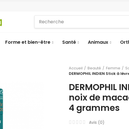
Forme et bien-être
Santé
Animaux
Ort
Accueil
Beauté
Femme
S
DERMOPHIL INDIEN Stick à lè
DERMOPHIL IND
noix de maca
4 grammes
Avis (
0
)