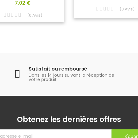
7,02 €
(
0
Avis
)
(
0
Avis
)
Satisfait ou remboursé
Dans les 14 jours suivant la réception de
votre produit
Obtenez les dernières offres
S'abo