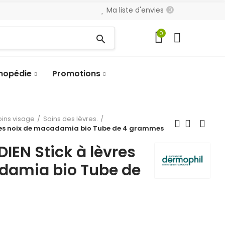
Ma liste d'envies
0
0
search
hopédie
Promotions
oins visage
Soins des lèvres.
vres noix de macadamia bio Tube de 4 grammes
IEN Stick à lèvres
damia bio Tube de