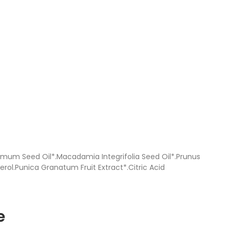
ssimum Seed Oil*.Macadamia Integrifolia Seed Oil*.Prunus
rol.Punica Granatum Fruit Extract*.Citric Acid
e