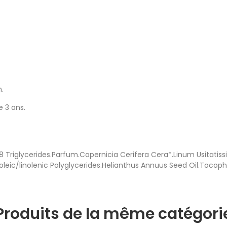
n.
e 3 ans.
18 Triglycerides.Parfum.Copernicia Cerifera Cera*.Linum Usitati
oleic/linolenic Polyglycerides.Helianthus Annuus Seed Oil.Tocophe
Produits de la même catégori