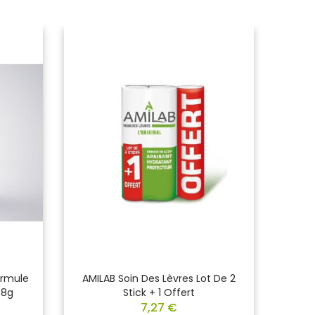
ormule
AMILAB Soin Des Lèvres Lot De 2
NEUTR
.8g
Stick + 1 Offert
Norv
7,27 €