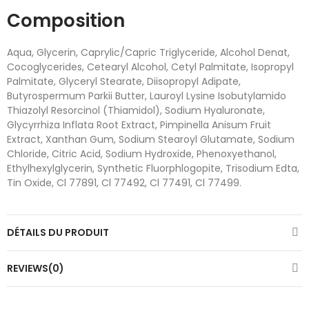
Composition
Aqua, Glycerin, Caprylic/Capric Triglyceride, Alcohol Denat,
Cocoglycerides, Cetearyl Alcohol, Cetyl Palmitate, Isopropyl
Palmitate, Glyceryl Stearate, Diisopropyl Adipate,
Butyrospermum Parkii Butter, Lauroyl Lysine Isobutylamido
Thiazolyl Resorcinol (Thiamidol), Sodium Hyaluronate,
Glycyrrhiza Inflata Root Extract, Pimpinella Anisum Fruit
Extract, Xanthan Gum, Sodium Stearoyl Glutamate, Sodium
Chloride, Citric Acid, Sodium Hydroxide, Phenoxyethanol,
Ethylhexylglycerin, Synthetic Fluorphlogopite, Trisodium Edta,
Tin Oxide, Cl 77891, Cl 77492, Cl 77491, Cl 77499.
DÉTAILS DU PRODUIT
REVIEWS(0)