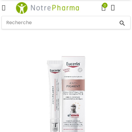
0
search