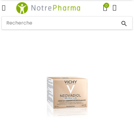
0
search