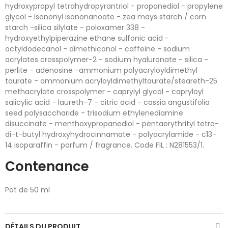
hydroxypropyl tetrahydropyrantriol - propanediol - propylene
glycol - isononyl isononanoate - zea mays starch / corn
starch -silica silylate - poloxamer 338 -
hydroxyethylpiperazine ethane sulfonic acid -
octyldodecanol - dimethiconol - caffeine - sodium
acrylates crosspolymer-2 - sodium hyaluronate - silica -
perlite - adenosine -ammonium polyacryloyldimethyl
taurate - ammonium acryloyldimethyltaurate/steareth-25
methacrylate crosspolymer - caprylyl glycol - capryloyl
salicylic acid - laureth-7 - citric acid - cassia angustifolia
seed polysaccharide - trisodium ethylenediamine
disuccinate - menthoxypropanediol - pentaerythrityl tetra-
di-t-butyl hydroxyhydrocinnamate - polyacrylamide - c13-
14 isoparaffin - parfum / fragrance. Code FIL : N281553/1.
Contenance
Pot de 50 ml
DÉTAILS DU PRODUIT