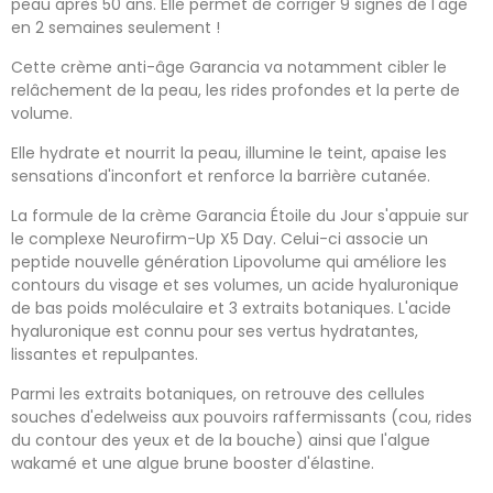
peau après 50 ans. Elle permet de corriger 9 signes de l'âge
en 2 semaines seulement !
Cette crème anti-âge Garancia va notamment cibler le
relâchement de la peau, les rides profondes et la perte de
volume.
Elle hydrate et nourrit la peau, illumine le teint, apaise les
sensations d'inconfort et renforce la barrière cutanée.
La formule de la crème Garancia Étoile du Jour s'appuie sur
le complexe Neurofirm-Up X5 Day. Celui-ci associe un
peptide nouvelle génération Lipovolume qui améliore les
contours du visage et ses volumes, un acide hyaluronique
de bas poids moléculaire et 3 extraits botaniques. L'acide
hyaluronique est connu pour ses vertus hydratantes,
lissantes et repulpantes.
Parmi les extraits botaniques, on retrouve des cellules
souches d'edelweiss aux pouvoirs raffermissants (cou, rides
du contour des yeux et de la bouche) ainsi que l'algue
wakamé et une algue brune booster d'élastine.