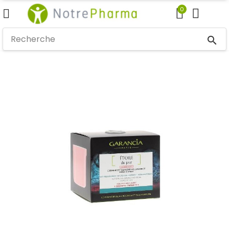
0
search