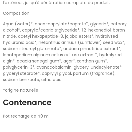
l'extérieur, jusqu'à pénétration complète du produit.
Composition
Aqua (water)*, coco-caprylate/caprate*, glycerin*, cetearyl
alcohol*, caprylic/capric triglyceride*, 1,2-hexanediol, boron
nitride, acetyl hexapeptide-8, jojoba esters*, hydrolyzed
hyaluronic acid*, helianthus annuus (sunflower) seed wax*,
sodium stearoyl glutamate*, undaria pinnatifida extract*,
leontopodium alpinum callus culture extract*, hydrolyzed
algin*, acacia senegal gum*, agar*, xanthan gum*,
polyglycerin-3*, cyanocobalamin, glyceryl undecylenate*,
glyceryl stearate*, caprylyl glycol, parfum (fragrance),
sodium benzoate, citric acid
*origine naturelle
Contenance
Pot recharge de 40 ml