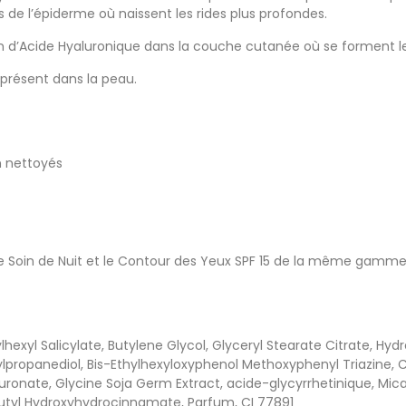
 de l’épiderme où naissent les rides plus profondes.
n d’Acide Hyaluronique dans la couche cutanée où se forment les 
 présent dans la peau.
en nettoyés
c le Soin de Nuit et le Contour des Yeux SPF 15 de la même gamm
ylhexyl Salicylate, Butylene Glycol, Glyceryl Stearate Citrate, 
propanediol, Bis-Ethylhexyloxyphenol Methoxyphenyl Triazine, Ce
ronate, Glycine Soja Germ Extract, acide-glycyrrhetinique, Mica
butyl Hydroxyhydrocinnamate, Parfum, CI 77891