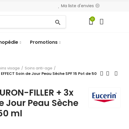
Ma liste d'envies
0
0
search
hopédie
Promotions
oins visage
Soins anti-age
EFFECT Soin de Jour Peau Sèche SPF 15 Pot de 50
URON-FILLER + 3x
e Jour Peau Sèche
 50 ml