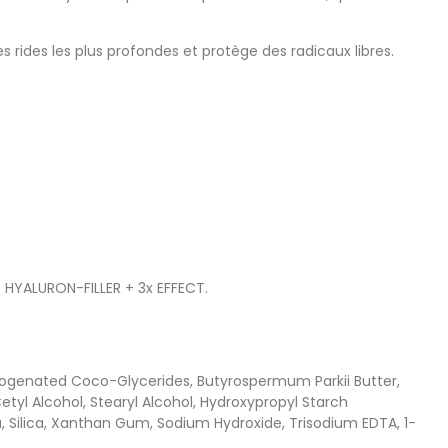
rides les plus profondes et protège des radicaux libres.
e HYALURON-FILLER + 3x EFFECT.
Hydrogenated Coco-Glycerides, Butyrospermum Parkii Butter,
tyl Alcohol, Stearyl Alcohol, Hydroxypropyl Starch
, Silica, Xanthan Gum, Sodium Hydroxide, Trisodium EDTA, 1-