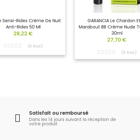
n Sensi-Rides Crème De Nuit
GARANCIA Le Chardon Et
Anti-Rides 50 Ml
Marabout BB Crème Nude T
28,22 €
30ml
27,70 €
(
0
Avis
)
(
0
Avis
)
Satisfait ou remboursé
Dans les 14 jours suivant la réception de
votre produit