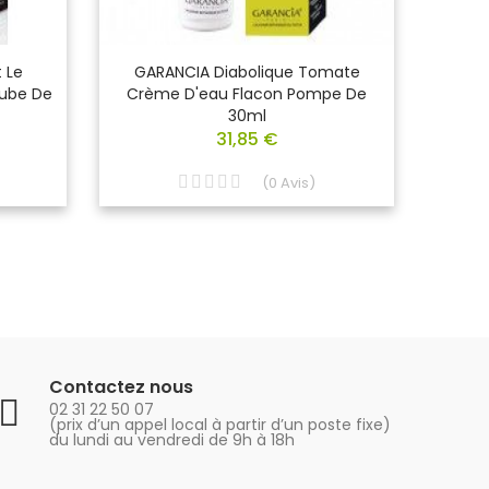
 Le
GARANCIA Diabolique Tomate
GAR
ube De
Crème D'eau Flacon Pompe De
Démaq
30ml
Deu
31,85 €
(
0
Avis
)
Contactez nous
02 31 22 50 07
(prix d’un appel local à partir d’un poste fixe)
du lundi au vendredi de 9h à 18h