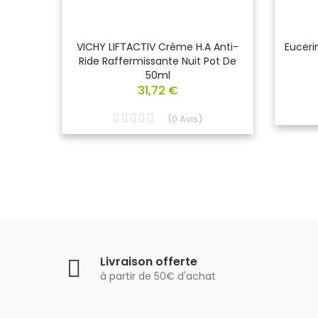
S SHOT
VICHY LIFTACTIV Crème H.A Anti-
Euceri
l
Ride Raffermissante Nuit Pot De
50ml
31,72 €
(
0
Avis
)
Livraison offerte
à partir de 50€ d'achat