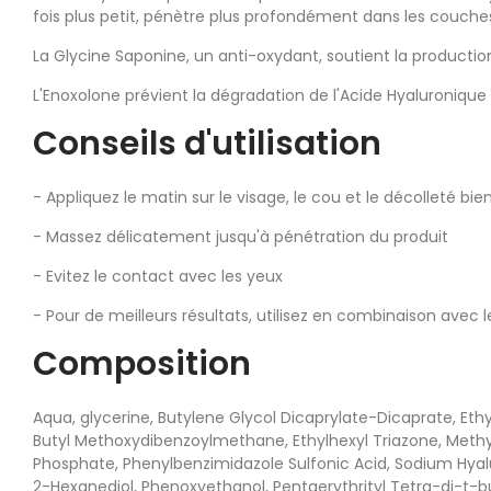
fois plus petit, pénètre plus profondément dans les couches
La Glycine Saponine, un anti-oxydant, soutient la productio
L'Enoxolone prévient la dégradation de l'Acide Hyaluronique
Conseils d'utilisation
- Appliquez le matin sur le visage, le cou et le décolleté bi
- Massez délicatement jusqu'à pénétration du produit
- Evitez le contact avec les yeux
- Pour de meilleurs résultats, utilisez en combinaison ave
Composition
Aqua, glycerine, Butylene Glycol Dicaprylate-Dicaprate, Eth
Butyl Methoxydibenzoylmethane, Ethylhexyl Triazone, Methyl
Phosphate, Phenylbenzimidazole Sulfonic Acid, Sodium Hyalu
2-Hexanediol, Phenoxyethanol, Pentaerythrityl Tetra-di-t-