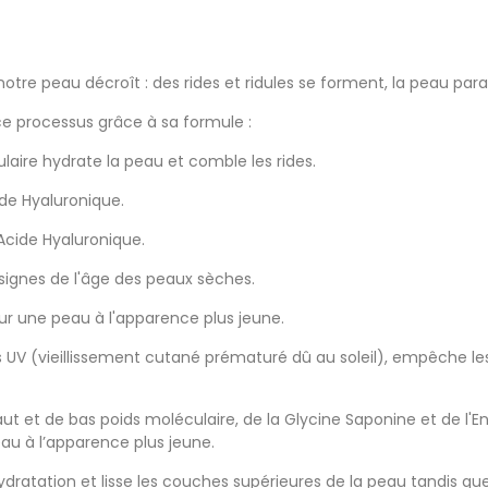
notre peau décroît : des rides et ridules se forment, la peau para
 ce processus grâce à sa formule :
laire hydrate la peau et comble les rides.
ide Hyaluronique.
'Acide Hyaluronique.
 signes de l'âge des peaux sèches.
our une peau à l'apparence plus jeune.
es UV (vieillissement cutané prématuré dû au soleil), empêche les
t et de bas poids moléculaire, de la Glycine Saponine et de l'
au à l’apparence plus jeune.
ydratation et lisse les couches supérieures de la peau tandis que