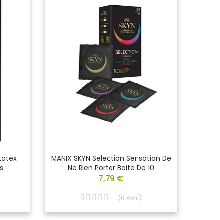
Latex
MANIX SKYN Selection Sensation De
MONAS
s
Ne Rien Porter Boite De 10
7,79 €
(
0
Avis
)