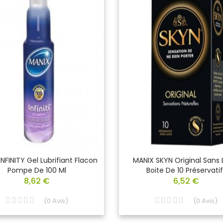
NFINITY Gel Lubrifiant Flacon
MANIX SKYN Original Sans 
Pompe De 100 Ml
Boite De 10 Préservatif
8,62 €
6,52 €
(
0
Avis
)
(
0
Avis
)