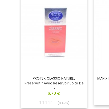
nt
PROTEX CLASSIC NATUREL
MANIX I
De 200
Préservatif Avec Réservoir Boite De
12
6,70 €
(
0
Avis
)