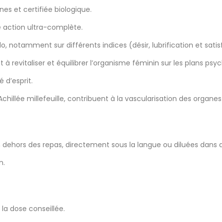
es et certifiée biologique.
e action ultra-complète.
o, notamment sur différents indices (désir, lubrification et satis
 revitaliser et équilibrer l’organisme féminin sur les plans psy
 d’esprit.
illée millefeuille, contribuent à la vascularisation des organes s
n dehors des repas, directement sous la langue ou diluées dans d
n.
la dose conseillée.