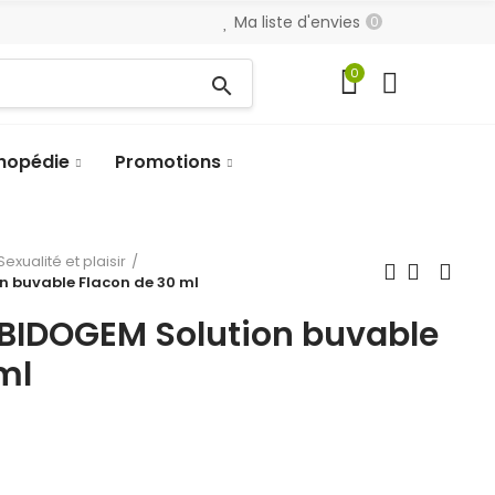
Ma liste d'envies
0
0
search
hopédie
Promotions
Sexualité et plaisir
n buvable Flacon de 30 ml
BIDOGEM Solution buvable
ml