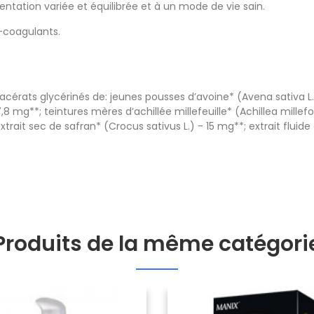
tation variée et équilibrée et à un mode de vie sain.
-coagulants.
acérats glycérinés de: jeunes pousses d’avoine* (Avena sativa L
8 mg**; teintures mères d’achillée millefeuille* (Achillea millefol
xtrait sec de safran* (Crocus sativus L.) - 15 mg**; extrait fluid
Produits de la même catégori