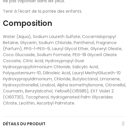
Ne pas vaporiser dans les yeux.
Tenir à l'écart de la portée des enfants.
Composition
Water (Aqua), Sodium Laureth Sulfate, Cocamidopropyl
Betaine, Glycerin, Sodium Chloride, Panthenol, Fragrance
(Parfum), PPG-1-PEG-9, Lauryl Glycol Ether, Glyceryl Oleate,
Coco Glucoside, Sodium Formate, PEG-18 Glyceril Oleate
Cocoate, Citric Acid, Hydroxypropyl Guar
Hydroxypropyltrimonium Chloride, Salicylic Acid,
Polyquaternium-10, Dilinoleic Acid, Lauryl MethylGluceth-10
Hydroxypropyldimonium, Chloride, Butyloctanol, Limonene,
Hydroxycitronellal, Linalool, Alpha Isomethylionone, Citronellol,
Coumarin, Benzylalcohol, Yellow6(CI15985), EXT Violet 2
(CI60730), Tocopherol, Hydrogenated Palm Glycerides
Citrate, Lecithin, Ascorbyl Palmitate.
DÉTAILS DU PRODUIT