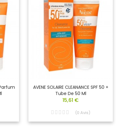
 Parfum
AVENE SOLAIRE CLEANANCE SPF 50 +
AVE
l
Tube De 50 Ml
Prot
15,61 €
Fl
(
0
Avis
)