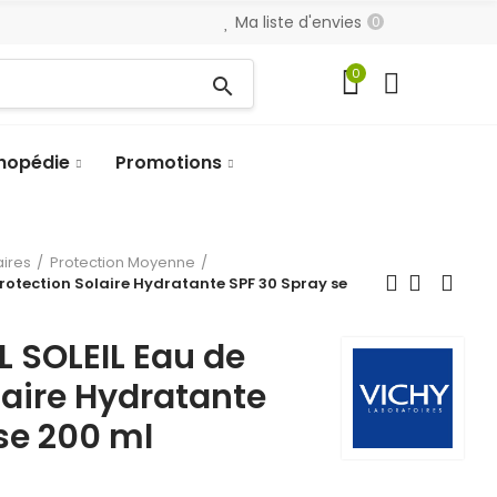
Ma liste d'envies
0
0
search
hopédie
Promotions
aires
Protection Moyenne
rotection Solaire Hydratante SPF 30 Spray se
 SOLEIL Eau de
laire Hydratante
se 200 ml