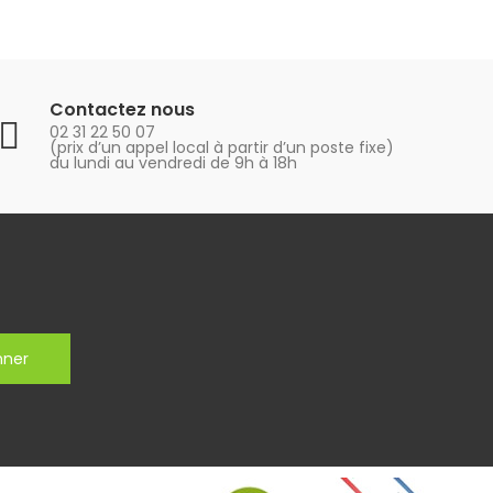
Contactez nous
02 31 22 50 07
(prix d’un appel local à partir d’un poste fixe)
du lundi au vendredi de 9h à 18h
nner