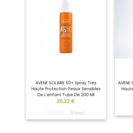
 De
AVENE SOLAIRE 50+ Spray Très
AVENE S
F 50 +
Haute Protection Peaux Sensibles
Haute
De L'enfant Tube De 200 Ml
20,22 €
(
0
Avis
)