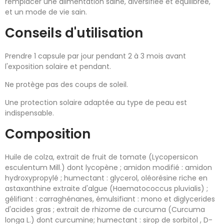
remplacer une alimentation saine, diversifiée et équilibrée,
et un mode de vie sain.
Conseils d'utilisation
Prendre 1 capsule par jour pendant 2 à 3 mois avant
l'exposition solaire et pendant.
Ne protège pas des coups de soleil.
Une protection solaire adaptée au type de peau est
indispensable.
Composition
Huile de colza, extrait de fruit de tomate (Lycopersicon
esculentum Mill.) dont lycopène ; amidon modifié : amidon
hydroxypropylé ; humectant : glycerol, oléorésine riche en
astaxanthine extraite d'algue (Haematococcus pluvialis) ;
gélifiant : carraghénanes, émulsifiant : mono et diglycerides
d'acides gras ; extrait de rhizome de curcuma (Curcuma
longa L.) dont curcumine; humectant : sirop de sorbitol , D-