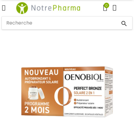
0
search