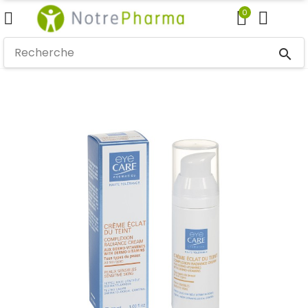
0
search