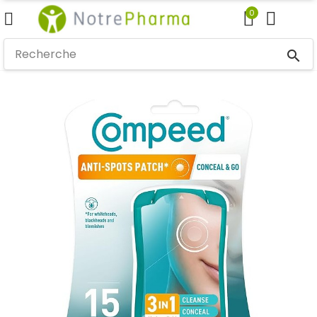
0
search