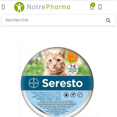
0
search