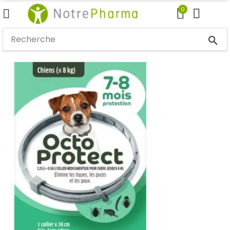
0
search