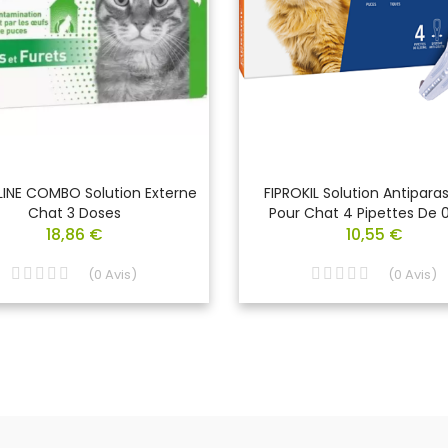
INE COMBO Solution Externe
FIPROKIL Solution Antiparas
Chat 3 Doses
Pour Chat 4 Pipettes De 0
18,86 €
10,55 €
(
0
Avis
)
(
0
Avis
)