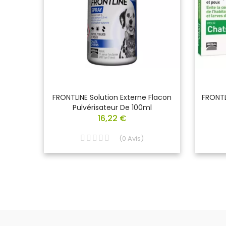
 Pour
FRONTLINE Solution Externe Flacon
FRONTL
e De 4
Pulvérisateur De 100ml
16,22 €
(
0
Avis
)