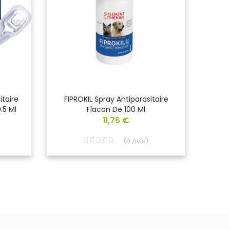
itaire
FIPROKIL Spray Antiparasitaire
FIP
.5 Ml
Flacon De 100 Ml
11,76 €
(
0
Avis
)