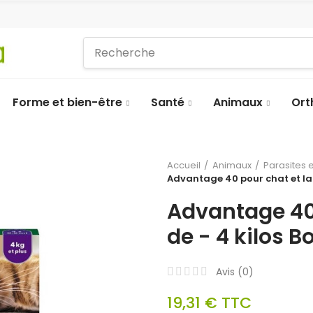
Forme et bien-être
Santé
Animaux
Ort
Accueil
Animaux
Parasites 
Advantage 40 pour chat et lapi
Advantage 40 
de - 4 kilos B
Avis (
0
)
19,31 €
TTC