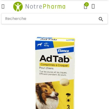
0
search