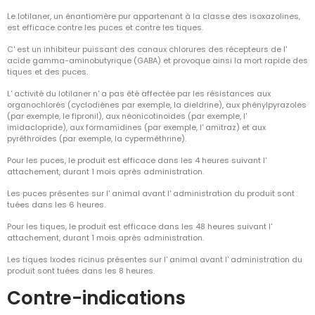
Le lotilaner, un énantiomère pur appartenant à la classe des isoxazolines,
est efficace contre les puces et contre les tiques.
C' est un inhibiteur puissant des canaux chlorures des récepteurs de l'
acide gamma-aminobutyrique (GABA) et provoque ainsi la mort rapide des
tiques et des puces.
L' activité du lotilaner n' a pas été affectée par les résistances aux
organochlorés (cyclodiènes par exemple, la dieldrine), aux phénylpyrazoles
(par exemple, le fipronil), aux néonicotinoïdes (par exemple, l'
imidaclopride), aux formamidines (par exemple, l' amitraz) et aux
pyréthroïdes (par exemple, la cyperméthrine).
Pour les puces, le produit est efficace dans les 4 heures suivant l'
attachement, durant 1 mois après administration.
Les puces présentes sur l' animal avant l' administration du produit sont
tuées dans les 6 heures.
Pour les tiques, le produit est efficace dans les 48 heures suivant l'
attachement, durant 1 mois après administration.
Les tiques Ixodes ricinus présentes sur l' animal avant l' administration du
produit sont tuées dans les 8 heures.
Contre-indications