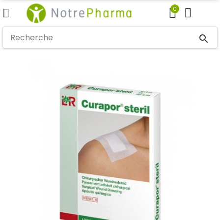
0
search