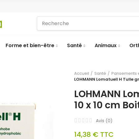
Forme et bien-être
Santé
Animaux
Ort
Accueil
Santé
Pansements e
LOHMANN Lomatuell H Tulle gra
LOHMANN Loma
10 x 10 cm Boi
Avis (
0
)
14,38 €
TTC