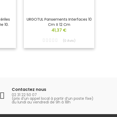
ériles
URGOTUL Pansements Interfaces 10
JELO
e 10.
Cm X 12 Cm
41,37 €
(
0
Avis
)
Contactez nous
02 31 22 50 07
(prix d’un appel local à partir d’un poste fixe)
du lundi au vendredi de 9h à 18h