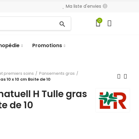
Ma liste d'envies
0
0
search
hopédie
Promotions
t premiers soins
Pansements gras
s 10 x 10 cm Boite de 10
tuell H Tulle gras
te de 10