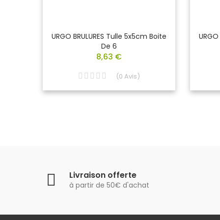
 De 5
URGO BRULURES Tulle 5x5cm Boite
URGO 
0 Cm
De 6
8,63 €
(
0
Avis
)
Livraison offerte
à partir de 50€ d'achat