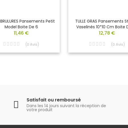
BRULURES Pansements Petit
TULLE GRAS Pansements St
Model Boite De 6
Vaselinés 10*10 Cm Boite D
11,46 €
12,78 €
(
0
Avis
)
(
0
Avis
)
Satisfait ou remboursé
Dans les 14 jours suivant la réception de
votre produit