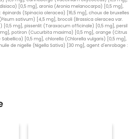
adisiaca) [0,5 mg], aronia (Aronia melanocarpa) [0,5 mg],
: épinards (Spinacia oleracea) [16,5 mg], choux de bruxelles
(Pisum sativum) [4,5 mg], brocoli (Brassica oleracea var.
) [0,5 mg], pissenlit (Taraxacum officinale) [0,5 mg], persil
5 mg], potiron (Cucurbita maxima) [0,5 mg], orange (Citrus
bellica) [0,5 mg], chlorella (Chlorella vulgaris) [0,5 mg],
ile de nigelle (Nigella Sativa) [30 mg], agent d'enrobage :
e