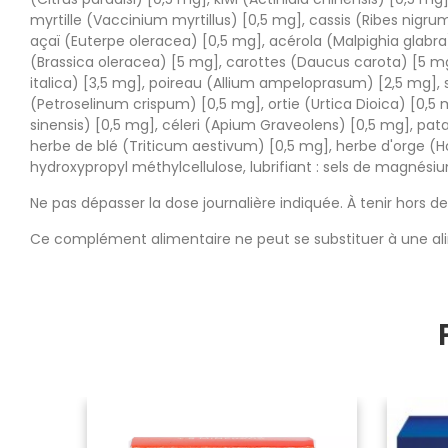
myrtille (Vaccinium myrtillus) [0,5 mg], cassis (Ribes nigr
açaï (Euterpe oleracea) [0,5 mg], acérola (Malpighia glabra
(Brassica oleracea) [5 mg], carottes (Daucus carota) [5 mg]
italica) [3,5 mg], poireau (Allium ampeloprasum) [2,5 mg], sp
(Petroselinum crispum) [0,5 mg], ortie (Urtica Dioica) [0,
sinensis) [0,5 mg], céleri (Apium Graveolens) [0,5 mg], pata
herbe de blé (Triticum aestivum) [0,5 mg], herbe d'orge (H
hydroxypropyl méthylcellulose, lubrifiant : sels de magnésiu
Ne pas dépasser la dose journalière indiquée. À tenir hors d
Ce complément alimentaire ne peut se substituer à une alim