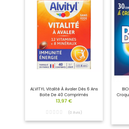
nus Et
ALVITYL Vitalité À Avaler Dès 6 Ans
BIO
les
Boite De 40 Comprimés
Croqu
13,97 €
(
0
Avis
)