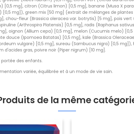
um) [0,5 mg], citron (Citrus limon) [0,5 mg], banane (Musa X par
) [0,5 mg]), green mix [50 mg] (extrait de mélanges de plantes 
, chou-fleur (Brassica oleracea var. botrytis) [5 mg], pois vert 
iruline (Arthrospira Platensis) [0,5 mg], radis (Raphanus sativus
5 mg], oignon (Allium cepa) [0,5 mg], melon (Cucumis melo) [0,
te douce (Ipomoea Batatas) [0,5 mg], kale (Brassica Oleraceae Sa
ordeum vulgare) [0,5 mg], sureau (Sambucus nigra) [0,5 mg]), hu
m d'acides gras, poivre noir (Piper nigrum) [10 mg].
e portée des enfants.
entation variée, équilibrée et à un mode de vie sain.
Produits de la même catégori