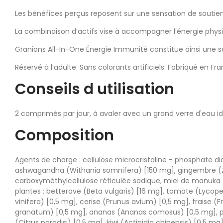
Les bénéfices perçus reposent sur une sensation de soutien 
La combinaison d’actifs vise à accompagner l’énergie phy
Granions All-In-One Énergie Immunité constitue ainsi une s
Réservé à l’adulte. Sans colorants artificiels. Fabriqué en Fra
Conseils d utilisation
2 comprimés par jour, à avaler avec un grand verre d'eau i
Composition
Agents de charge : cellulose microcristaline - phosphate 
ashwagandha (Withania somnifera) [150 mg], gingembre (Zin
carboxyméthylcellulose réticulée sodique, miel de manuka 
plantes : betterave (Beta vulgaris) [16 mg], tomate (Lyco
vinifera) [0,5 mg], cerise (Prunus avium) [0,5 mg], fraise (
granatum) [0,5 mg], ananas (Ananas comosus) [0,5 mg], p
(Citrus paradisi) [0,5 mg], kiwi (Actinidia chinensis) [0,5 