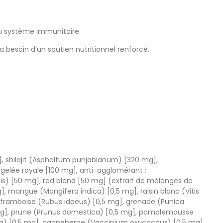
u système immunitaire.
 besoin d’un soutien nutritionnel renforcé.
, shilajit (Asphaltum punjabianum) [320 mg],
gelée royale [100 mg], anti-agglomérant :
is) [50 mg], red blend [50 mg] (extrait de mélanges de
mangue (Mangifera indica) [0,5 mg], raisin blanc (Vitis
g], framboise (Rubus idaeus) [0,5 mg], grenade (Punica
mg], prune (Prunus domestica) [0,5 mg], pamplemousse
ifolia) [0,5 mg], canneberge (Vaccinium oxycoccus) [0,5 mg],