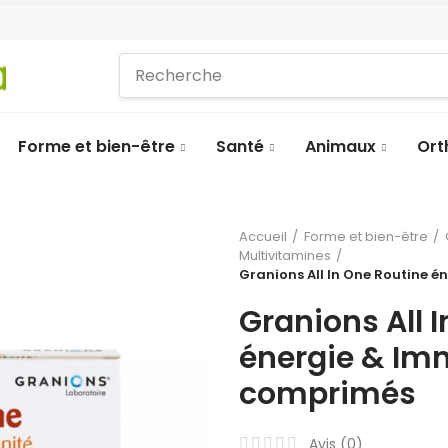
Forme et bien-être
Santé
Animaux
Ort
Accueil
Forme et bien-être
Multivitamines
Granions All In One Routine 
Granions All 
énergie & Imm
comprimés
Avis (
0
)