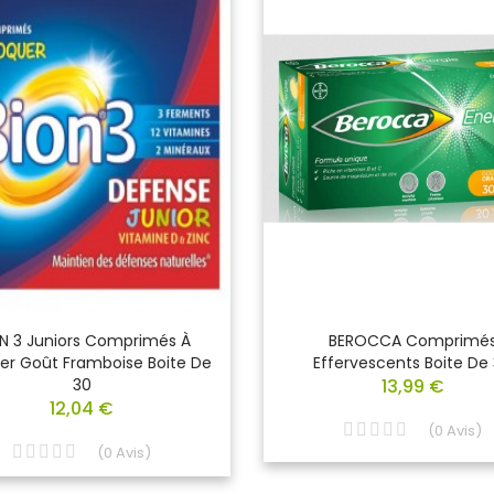
N 3 Juniors Comprimés À
BEROCCA Comprimé
er Goût Framboise Boite De
Effervescents Boite De
30
13,99 €
12,04 €
(
0
Avis
)
(
0
Avis
)