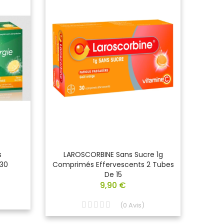
s
LAROSCORBINE Sans Sucre 1g
BE
 30
Comprimés Effervescents 2 Tubes
E
De 15
9,90 €
(
0
Avis
)