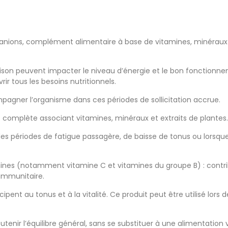
 Granions, complément alimentaire à base de vitamines, minérau
saison peuvent impacter le niveau d’énergie et le bon fonctionn
rir tous les besoins nutritionnels.
gner l’organisme dans ces périodes de sollicitation accrue.
complète associant vitamines, minéraux et extraits de plantes.
s périodes de fatigue passagère, de baisse de tonus ou lorsqu
amines (notamment vitamine C et vitamines du groupe B) : contr
immunitaire.
cipent au tonus et à la vitalité. Ce produit peut être utilisé lor
tenir l’équilibre général, sans se substituer à une alimentation 