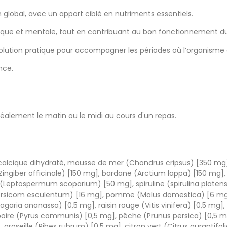
global, avec un apport ciblé en nutriments essentiels.
sique et mentale, tout en contribuant au bon fonctionnement d
olution pratique pour accompagner les périodes où l’organisme a
nce.
déalement le matin ou le midi au cours d'un repas.
dicalcique dihydraté, mousse de mer (Chondrus cripsus) [350 mg]
giber officinale) [150 mg], bardane (Arctium lappa) [150 mg], 
(Leptospermum scoparium) [50 mg], spiruline (spirulina platens
persicom esculentum) [16 mg], pomme (Malus domestica) [6 mg], 
Fragaria ananassa) [0,5 mg], raisin rouge (Vitis vinifera) [0,5 m
oire (Pyrus communis) [0,5 mg], pêche (Prunus persica) [0,5 
mg], groseille (Ribes rubrum) [0,5 mg], citron vert (Citrus aurant