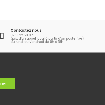
Contactez nous
02 31 22 50 07
(prix d’un appel local à partir d’un poste fixe)
du lundi au vendredi de 9h à 18h
nner