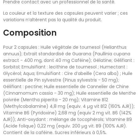
Prendre contact avec un professionnel de la santé.
La couleur et la texture des capsules peuvent varier ; ces
variations n’altèrent pas la qualité du produit.
Composition
Pour 2 capsules : Huile végétale de tournesol (Helianthus
annuus); Extrait standardisé de Guarana (Paullinia cupana
extract - 400 mg, dont 40 mg Caféine); Gélatine; Gélifiant :
Sorbitol; Emulsifiant : lecithine de tournesol ; Humectant :
Glycérol; Aqua; Emulsifiant : Cire d’abeille (Cera alba) ; Huile
essentielle de Pin sylvestre (Pinus sylvestris - 50 mg);
Gélifiant : pectine; Huile essentielle de Cannelier de Chine
(Cinnamomum cassia - 30 mg); Huile essentielle de Menthe
poivrée (Mentha piperita - 20 mg); Vitamine B12
(Methylcobalamine) 4,8 mg (equiv. 4 µg vit B12 (160% AJR));
Vitamine B6 (Pyridoxine) 2,68 mg (equiv 2 mg vit. B6 (142%
AJR)); Anti-oxydant : mélange de tocophérols; Vitamine B9
(Acide folique) 0,22 mg (equiv. 200 µg vit. B9 (100% AJR).
Contient de la caféine. Sucres inférieurs à 0,5%.