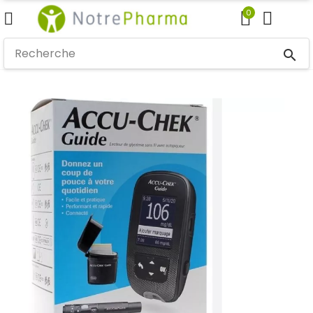
0
search