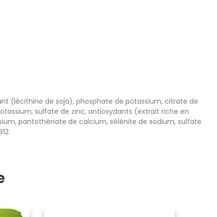
ant (lécithine de soja), phosphate de potassium, citrate de
assium, sulfate de zinc, antioxydants (extrait riche en
ssium, pantothénate de calcium, sélénite de sodium, sulfate
B12.
e