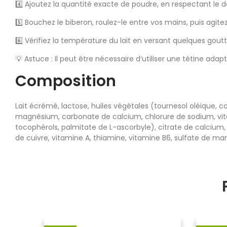
4️⃣ Ajoutez la quantité exacte de poudre, en respectant le 
5️⃣ Bouchez le biberon, roulez-le entre vos mains, puis agi
6️⃣ Vérifiez la température du lait en versant quelques gout
💡 Astuce : Il peut être nécessaire d’utiliser une tétine adap
Composition
Lait écrémé, lactose, huiles végétales (tournesol oléique, 
magnésium, carbonate de calcium, chlorure de sodium, vitam
tocophérols, palmitate de L-ascorbyle), citrate de calcium,
de cuivre, vitamine A, thiamine, vitamine B6, sulfate de man