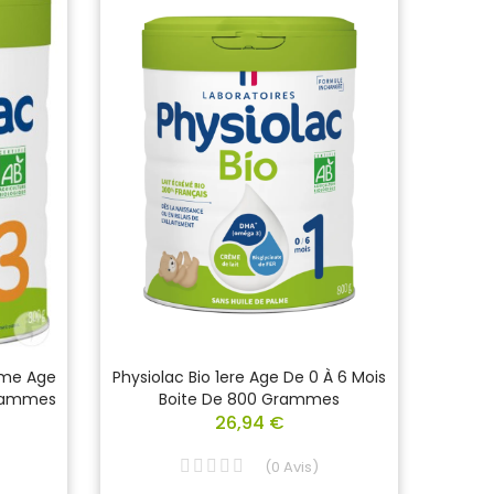
Eme Age
Physiolac Bio 1ere Age De 0 À 6 Mois
PHYSI
Grammes
Boite De 800 Grammes
26,94 €
(
0
Avis
)