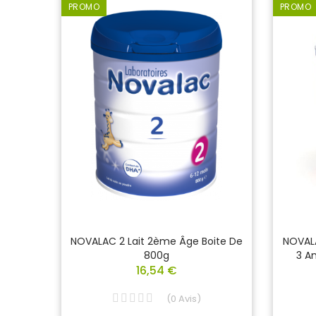
PROMO
PROMO
is
NOVALAC 2 Lait 2ème Âge Boite De
NOVALA
800g
3 A
16,54 €
(
0
Avis
)