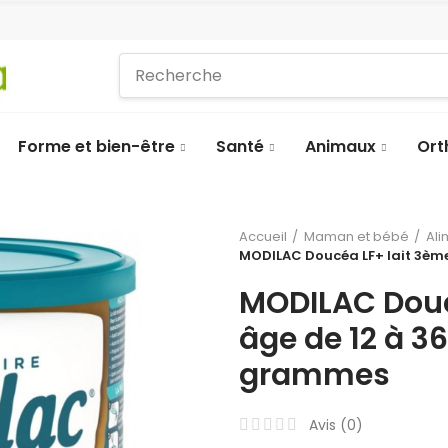
Forme et bien-être
Santé
Animaux
Ort
Accueil
Maman et bébé
Ali
MODILAC Doucéa LF+ lait 3ème
MODILAC Douc
âge de 12 à 3
grammes
Avis (
0
)