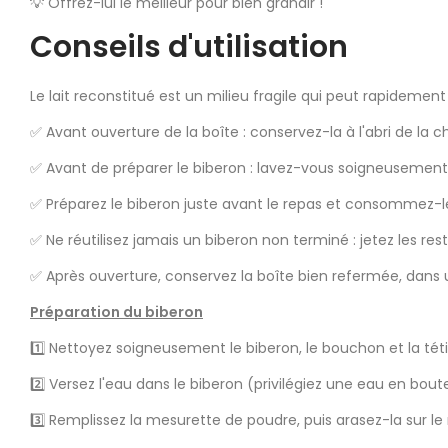
💡 Offrez-lui le meilleur pour bien grandir !
Conseils d'utilisation
Le lait reconstitué est un milieu fragile qui peut rapidement
✅ Avant ouverture de la boîte : conservez-la à l'abri de la c
✅ Avant de préparer le biberon : lavez-vous soigneusement
✅ Préparez le biberon juste avant le repas et consommez-le
✅ Ne réutilisez jamais un biberon non terminé : jetez les rest
✅ Après ouverture, conservez la boîte bien refermée, dans un
Préparation du biberon
1️⃣ Nettoyez soigneusement le biberon, le bouchon et la tét
2️⃣ Versez l'eau dans le biberon (privilégiez une eau en bou
3️⃣ Remplissez la mesurette de poudre, puis arasez-la sur le 