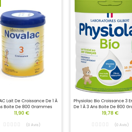
C Lait De Croissance De 1 À
Physiolac Bio Croissance 3 
ns Boite De 800 Grammes
De 1 À 3 Ans Boite De 800 
11,90 €
19,78 €
(
0
Avis
)
(
0
Avis
)