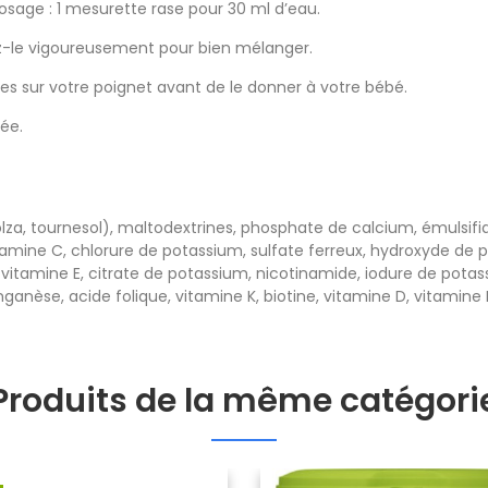
dosage : 1 mesurette rase pour 30 ml d’eau.
tez-le vigoureusement pour bien mélanger.
tes sur votre poignet avant de le donner à votre bébé.
tée.
colza, tournesol), maltodextrines, phosphate de calcium, émulsifi
ine C, chlorure de potassium, sulfate ferreux, hydroxyde de pot
 vitamine E, citrate de potassium, nicotinamide, iodure de pota
ganèse, acide folique, vitamine K, biotine, vitamine D, vitamine 
Produits de la même catégori