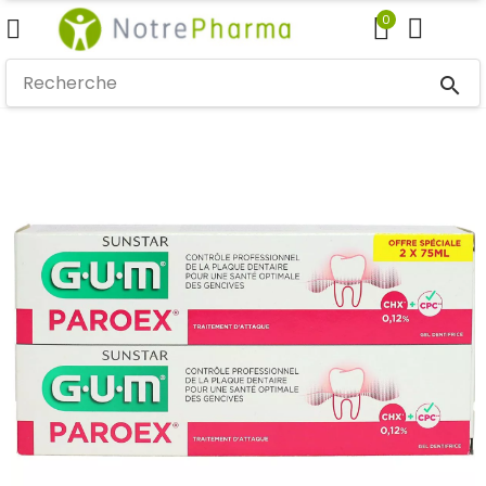
0
search