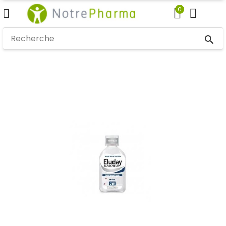
0
search