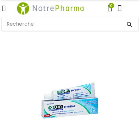
0
search