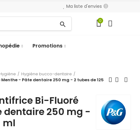
Ma liste d'envies
0
0
search
hopédie
Promotions
Hygiène
Hygiène bucco-dentaire
é Menthe - Pâte dentaire 250 mg - 2 tubes de 125
tifrice Bi-Fluoré
e dentaire 250 mg -
5 ml