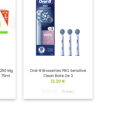
 250 Mg
Oral-B Brossettes PRO Sensitive
Sens
e 75ml
Clean Boite De 3
12,20 €
(
0
Avis
)