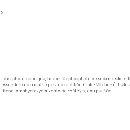
 2.
, phosphate disodique, hexamétaphosphate de sodium, silice de 
le essentielle de menthe poivrée rectifiée (Italo-Mitcham), huile 
e titane, parahydroxybenzoate de méthyle, eau purifiée.