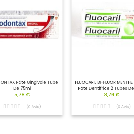
ONTAX Pâte Gingivale Tube
FLUOCARIL BI-FLUOR MENTHE
De 75ml
Pâte Dentifrice 2 Tubes D
5,78 €
8,76 €
(
0
Avis
)
(
0
Avis
)