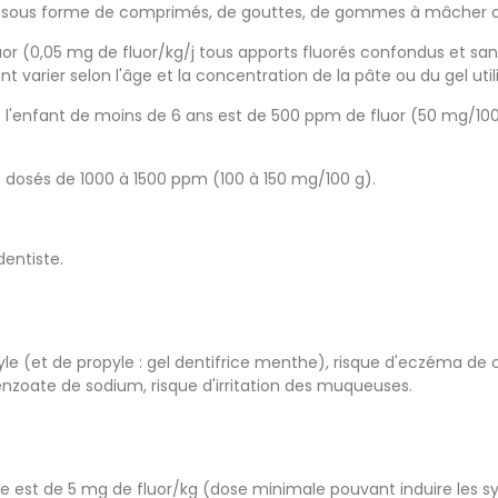
ts sous forme de comprimés, de gouttes, de gommes à mâcher ou d
r (0,05 mg de fluor/kg/j tous apports fluorés confondus et sans
nt varier selon l'âge et la concentration de la pâte ou du gel util
nfant de moins de 6 ans est de 500 ppm de fluor (50 mg/100 g). 
ces dosés de 1000 à 1500 ppm (100 à 150 mg/100 g).
dentiste.
e (et de propyle : gel dentifrice menthe), risque d'eczéma de
nzoate de sodium, risque d'irritation des muqueuses.
que est de 5 mg de fluor/kg (dose minimale pouvant induire les 