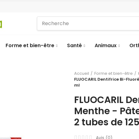
Forme et bien-être
Santé
Animaux
Ort
Accueil
Forme et bien-être
FLUOCARIL Dentifrice Bi-Fluor
ml
FLUOCARIL Den
Menthe - Pât
2 tubes de 12
Avis (
0
)