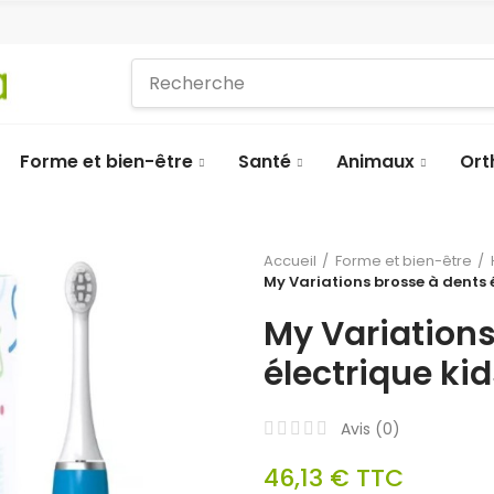
Forme et bien-être
Santé
Animaux
Ort
Accueil
Forme et bien-être
My Variations brosse à dents é
My Variations
électrique ki
Avis (
0
)
46,13 €
TTC