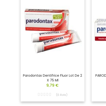
gicale
Parodontax Dentifrice Fluor Lot De 2
PAROD
X 75 Ml
9,79 €
(
0
Avis
)