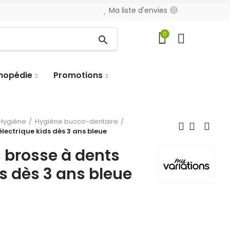
Ma liste d'envies
0
0
search
hopédie
Promotions
Hygiène
Hygiène bucco-dentaire
lectrique kids dès 3 ans bleue
 brosse à dents
ds dès 3 ans bleue