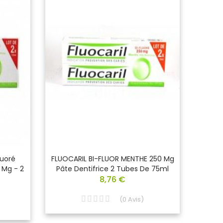
luoré
FLUOCARIL BI-FLUOR MENTHE 250 Mg
Oral
 Mg - 2
Pâte Dentifrice 2 Tubes De 75ml
8,76 €
(
0
Avis
)