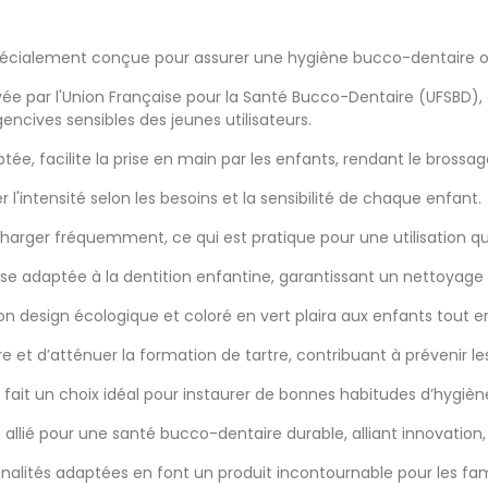
spécialement conçue pour assurer une hygiène bucco-dentaire op
ée par l'Union Française pour la Santé Bucco-Dentaire (UFSBD),
ncives sensibles des jeunes utilisateurs.
ée, facilite la prise en main par les enfants, rendant le brossa
'intensité selon les besoins et la sensibilité de chaque enfant.
harger fréquemment, ce qui est pratique pour une utilisation qu
osse adaptée à la dentition enfantine, garantissant un nettoyag
son design écologique et coloré en vert plaira aux enfants tout en
 et d’atténuer la formation de tartre, contribuant à prévenir les
n fait un choix idéal pour instaurer de bonnes habitudes d’hygiè
allié pour une santé bucco-dentaire durable, alliant innovation, s
alités adaptées en font un produit incontournable pour les fami