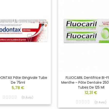
ONTAX Pâte Gingivale Tube
FLUOCARIL Dentifrice Bi-F
De 75ml
Menthe - Pâte Dentaire 250
5,78 €
Tubes De 125 Ml
12,31 €
(
0
Avis
)
(
0
Avis
)