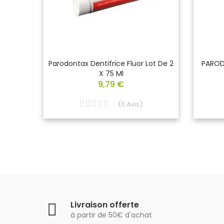
gicale
Parodontax Dentifrice Fluor Lot De 2
PAROD
X 75 Ml
9,79 €
(
0
Avis
)
Livraison offerte
à partir de 50€ d'achat