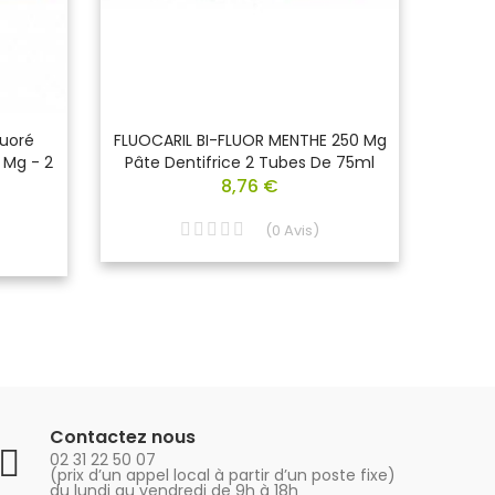
luoré
FLUOCARIL BI-FLUOR MENTHE 250 Mg
Oral
 Mg - 2
Pâte Dentifrice 2 Tubes De 75ml
8,76 €
(
0
Avis
)
Contactez nous
02 31 22 50 07
(prix d’un appel local à partir d’un poste fixe)
du lundi au vendredi de 9h à 18h