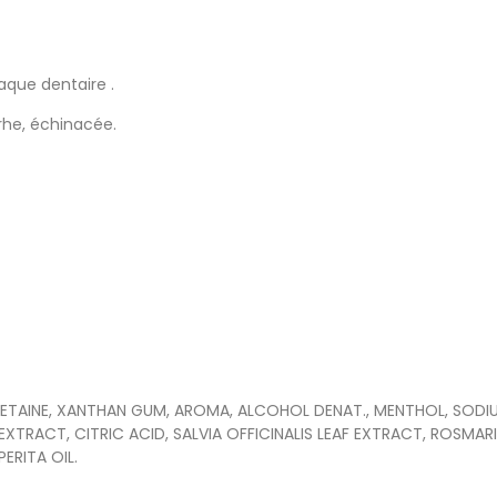
aque dentaire .
rhe, échinacée.
TAINE, XANTHAN GUM, AROMA, ALCOHOL DENAT., MENTHOL, SODIU
RACT, CITRIC ACID, SALVIA OFFICINALIS LEAF EXTRACT, ROSMARI
ERITA OIL.