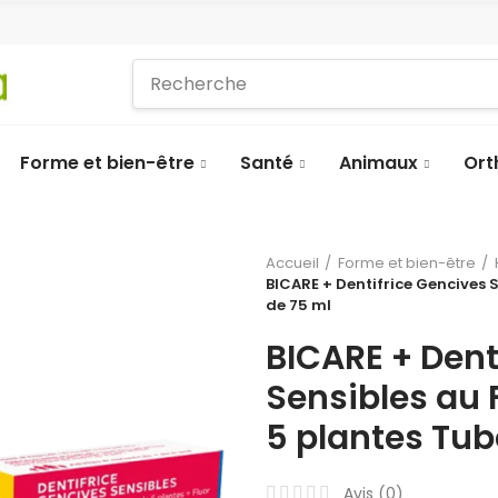
Forme et bien-être
Santé
Animaux
Ort
Accueil
Forme et bien-être
BICARE + Dentifrice Gencives 
de 75 ml
BICARE + Dent
Sensibles au 
5 plantes Tub
Avis (
0
)