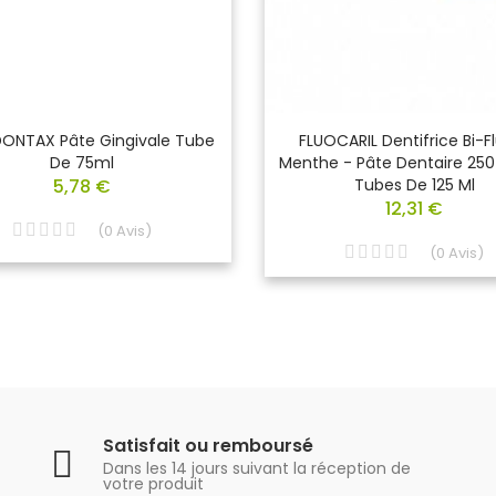
ONTAX Pâte Gingivale Tube
FLUOCARIL Dentifrice Bi-F
De 75ml
Menthe - Pâte Dentaire 250
5,78 €
Tubes De 125 Ml
12,31 €
(
0
Avis
)
(
0
Avis
)
Satisfait ou remboursé
Dans les 14 jours suivant la réception de
votre produit