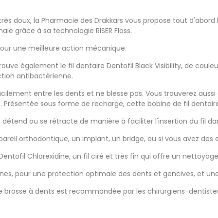
très doux, la Pharmacie des Drakkars vous propose tout d'abord le
ale grâce à sa technologie RISER Floss.
 pour une meilleure action mécanique.
ouve également le fil dentaire Dentofil Black Visibility, de couleur
ction antibactérienne.
se facilement entre les dents et ne blesse pas. Vous trouverez aus
Présentée sous forme de recharge, cette bobine de fil dentaire s'
étend ou se rétracte de manière à faciliter l'insertion du fil da
ppareil orthodontique, un implant, un bridge, ou si vous avez des 
entofil Chlorexidine, un fil ciré et très fin qui offre un nettoyag
ennes, pour une protection optimale des dents et gencives, et u
et de brosse à dents est recommandée par les chirurgiens-dentiste