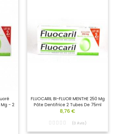
luoré
FLUOCARIL BI-FLUOR MENTHE 250 Mg
Oral
 Mg - 2
Pâte Dentifrice 2 Tubes De 75ml
8,76 €
(
0
Avis
)