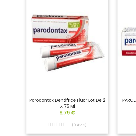
gicale
Parodontax Dentifrice Fluor Lot De 2
PAROD
X 75 Ml
9,79 €
(
0
Avis
)