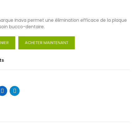
a marque Inava permet une élimination efficace de la plaque
 soin bucco-dentaire.
NIER
ACHETER MAINTENANT
ts