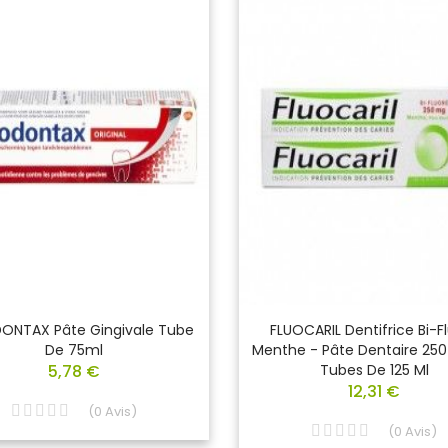
ONTAX Pâte Gingivale Tube
FLUOCARIL Dentifrice Bi-F
De 75ml
Menthe - Pâte Dentaire 250
5,78 €
Tubes De 125 Ml
12,31 €
(
0
Avis
)
(
0
Avis
)