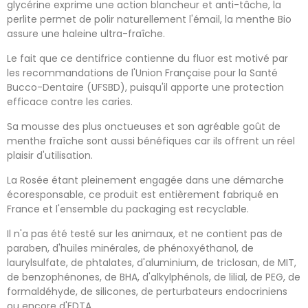
glycérine exprime une action blancheur et anti-tâche, la
perlite permet de polir naturellement l'émail, la menthe Bio
assure une haleine ultra-fraîche.
Le fait que ce dentifrice contienne du fluor est motivé par
les recommandations de l'Union Française pour la Santé
Bucco-Dentaire (UFSBD), puisqu'il apporte une protection
efficace contre les caries.
Sa mousse des plus onctueuses et son agréable goût de
menthe fraîche sont aussi bénéfiques car ils offrent un réel
plaisir d'utilisation.
La Rosée étant pleinement engagée dans une démarche
écoresponsable, ce produit est entièrement fabriqué en
France et l'ensemble du packaging est recyclable.
Il n'a pas été testé sur les animaux, et ne contient pas de
paraben, d'huiles minérales, de phénoxyéthanol, de
laurylsulfate, de phtalates, d'aluminium, de triclosan, de MIT,
de benzophénones, de BHA, d'alkylphénols, de lilial, de PEG, de
formaldéhyde, de silicones, de perturbateurs endocriniens
ou encore d'EDTA.