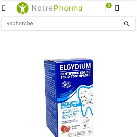
0
search