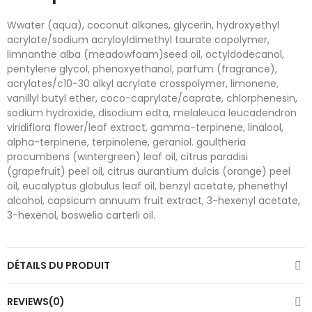
Wwater (aqua), coconut alkanes, glycerin, hydroxyethyl
acrylate/sodium acryloyldimethyl taurate copolymer,
limnanthe alba (meadowfoam)seed oil, octyldodecanol,
pentylene glycol, phenoxyethanol, parfum (fragrance),
acrylates/c10-30 alkyl acrylate crosspolymer, limonene,
vanillyl butyl ether, coco-caprylate/caprate, chlorphenesin,
sodium hydroxide, disodium edta, melaleuca leucadendron
viridiflora flower/leaf extract, gamma-terpinene, linalool,
alpha-terpinene, terpinolene, geraniol. gaultheria
procumbens (wintergreen) leaf oil, citrus paradisi
(grapefruit) peel oil, citrus aurantium dulcis (orange) peel
oil, eucalyptus globulus leaf oil, benzyl acetate, phenethyl
alcohol, capsicum annuum fruit extract, 3-hexenyl acetate,
3-hexenol, boswelia carterli oil.
DÉTAILS DU PRODUIT
REVIEWS(0)