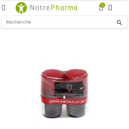
0
search