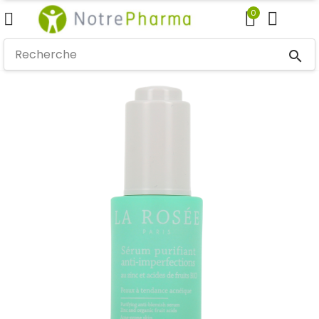
0
search