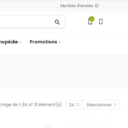
Ma liste d'envies
0
0
search
hopédie
Promotions
chage de 1-24 of 31 élément(s)
24
Sélectionner