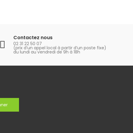
Contactez nous
02 31 22 50 07
(prix d’un appel local à partir d’un poste fixe)
du lundi au vendredi de 9h à 18h
nner