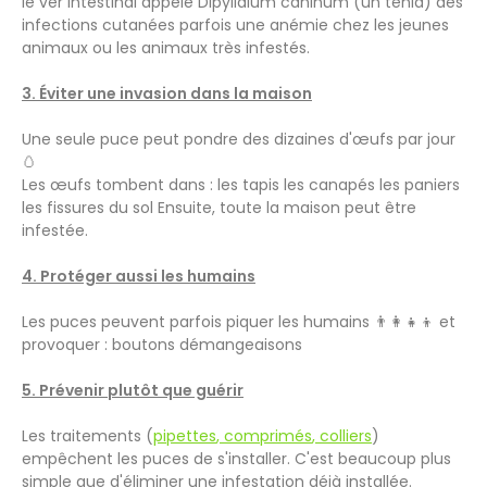
le ver intestinal appelé Dipylidium caninum (un ténia) des
infections cutanées parfois une anémie chez les jeunes
animaux ou les animaux très infestés.
3. Éviter une invasion dans la maison
Une seule puce peut pondre des dizaines d'œufs par jour
🥚
Les œufs tombent dans : les tapis les canapés les paniers
les fissures du sol Ensuite, toute la maison peut être
infestée.
4. Protéger aussi les humains
Les puces peuvent parfois piquer les humains 👨‍👩‍👧‍👦 et
provoquer : boutons démangeaisons
5. Prévenir plutôt que guérir
Les traitements (
pipettes
,
comprimés
,
colliers
)
empêchent les puces de s'installer. C'est beaucoup plus
simple que d'éliminer une infestation déjà installée.