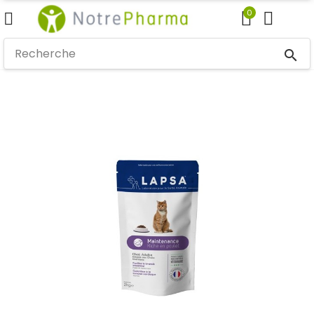
0
search