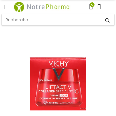
0
search