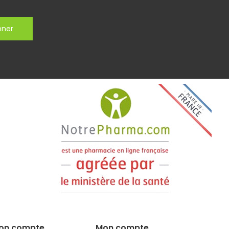
nner
on compte
Mon compte