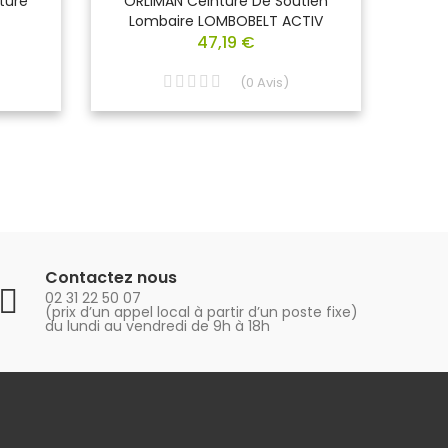
ture
ORLIMAN Ceinture De Soutien
ORL
Lombaire LOMBOBELT ACTIV
Lom
47,19 €
(
0
Avis
)
Contactez nous
02 31 22 50 07
(prix d’un appel local à partir d’un poste fixe)
du lundi au vendredi de 9h à 18h