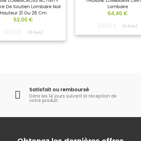
SNE LOMBACROSS ACTIVITY
THUASNE LOMBASKIN Cein
re De Soutien Lombaire Noir
Lombaire
Hauteur 21 Ou 26 Cm
64,46 €
52,00 €
(
0
Avis
)
(
0
Avis
)
Satisfait ou remboursé
Dans les 14 jours suivant la réception de
votre produit