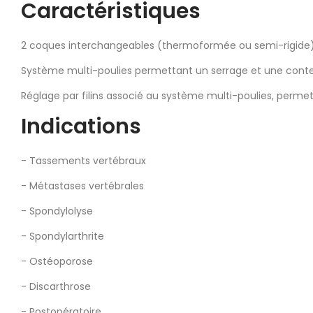
Caractéristiques
2 coques interchangeables (thermoformée ou semi-rigide) p
Système multi-poulies permettant un serrage et une con
Réglage par filins associé au système multi-poulies, permet
Indications
- Tassements vertébraux
- Métastases vertébrales
- Spondylolyse
- Spondylarthrite
- Ostéoporose
- Discarthrose
- Postopératoire