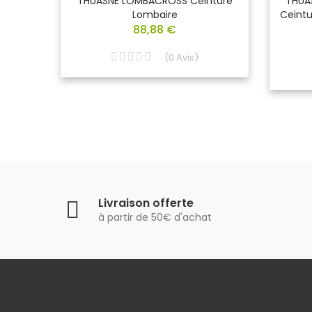
cteur
THUASNE LOMBACROSS Ceinture
THUA
 4
Lombaire
Ceintu
88,88 €
(
0
Avis
)
Livraison offerte
à partir de 50€ d'achat