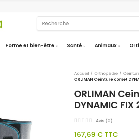
Forme et bien-être
Santé
Animaux
Ort
Accueil
Orthopédie
Ceintur
ORLIMAN Ceinture corset DYN
ORLIMAN Cein
DYNAMIC FIX 
Avis (
0
)
167,69 €
TTC