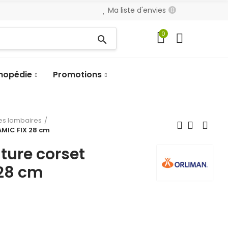
Ma liste d'envies
0
0
search
hopédie
Promotions
es lombaires
AMIC FIX 28 cm
ture corset
28 cm