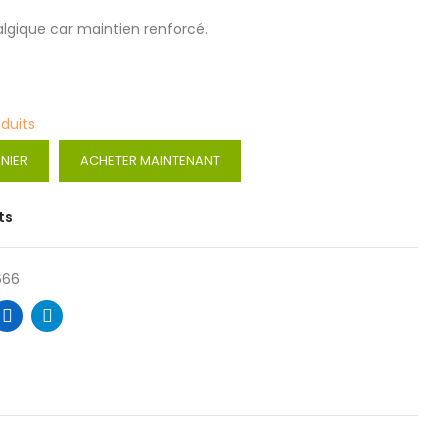
algique car maintien renforcé.
oduits
NIER
ACHETER MAINTENANT
ts
666